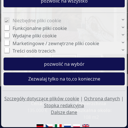
Niezbędne pliki cookie
Funkcjonalne pliki cookie
Wydajne pliki cookie
Marketingowe / zewnętrzne pliki cookie
Treści osób trzecich
+18
Szczegóły dotyczące plików cookie
|
Ochrona danych
|
Cena:
Powierzchnia
Stopka redakcyjna
135.000 €
mieszkalna okolo:
Dalsze dane
108 m2