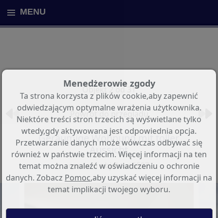
MENU
Menedżerowie zgody
Objekt 2 od 31
Ta strona korzysta z plików cookie,aby zapewnić
odwiedzającym optymalne wrażenia użytkownika.
Powrót do przegladu
Niektóre treści stron trzecich są wyświetlane tylko
wtedy,gdy aktywowana jest odpowiednia opcja.
Geräumige Wohnung mit toller
Przetwarzanie danych może wówczas odbywać się
Aussicht
również w państwie trzecim. Więcej informacji na ten
numeru objektu: S527
temat można znaleźć w oświadczeniu o ochronie
danych. Zobacz
Pomoc
,aby uzyskać więcej informacji na
temat implikacji twojego wyboru.