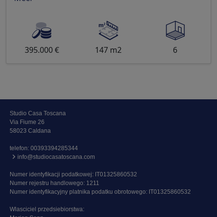
395.000 €
147 m2
6
Studio Casa Toscana
Via Fiume 26
58023 Caldana
telefon:
00393394285344
info@studiocasatoscana.com
Numer identyfikacji podatkowej: IT01325860532
Numer rejestru handlowego: 1211
Numer identyfikacyjny platnika podatku obrotowego: IT01325860532
Wlasciciel przedsiebiorstwa: