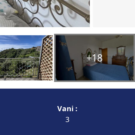
+18
Vani :
3