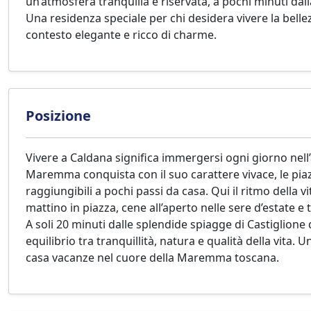
un’atmosfera tranquilla e riservata, a pochi minuti dall
Una residenza speciale per chi desidera vivere la bellez
contesto elegante e ricco di charme.
Posizione
Vivere a Caldana significa immergersi ogni giorno nel
Maremma conquista con il suo carattere vivace, le piazze
raggiungibili a pochi passi da casa. Qui il ritmo della v
mattino in piazza, cene all’aperto nelle sere d’estate 
A soli 20 minuti dalle splendide spiagge di Castiglione 
equilibrio tra tranquillità, natura e qualità della vita
casa vacanze nel cuore della Maremma toscana.