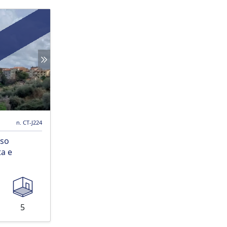
e
n. CT-J224
sso
ta e
5