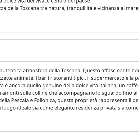
a dolce vita del vivace centro del paese
za della Toscana tra natura, tranquillità e vicinanza al mare
l’autentica atmosfera della Toscana. Questo affascinante bo
tte animate, i bar, i ristoranti tipici, il supermercato e la 
ita è ancora quello genuino della dolce vita italiana: un caffè 
e tramonti sulle colline che accompagnano lo sguardo fino al
della Pescaia e Follonica, questa proprietà rappresenta il pe
. Un luogo ideale sia come elegante residenza privata sia come