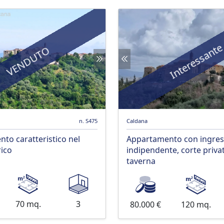
Interessant
VENDUTO
n. S475
Caldana
to caratteristico nel
Appartamento con ingre
rico
indipendente, corte priva
taverna
70 mq.
3
80.000 €
120 mq.