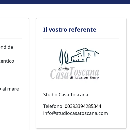
Il vostro referente
endide
tentico
o al mare
Studio Casa Toscana
Telefono:
00393394285344
info@studiocasatoscana.com