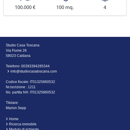
100.000 €
100 mq.
4
Studio Casa Toscana
Via Fiume 26
58023 Caldana
Telefono:
00393394285344
info@studiocasatoscana.com
Codice fiscale: IT01325860532
Nr.iscrizione : 1211
No. partita IVA: IT01325860532
Titolare:
Marion Sepp
Home
Ricerca immobile
Modulo di richiesta