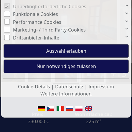
Unbedingt erforderliche Cookies
Funktionale Cookies
Performance Cookies
Marketing- / Third Party-Cookies
Drittanbieter-Inhalte
Camera p .jpg
+13
Cookie-Details
|
Datenschutz
|
Impressum
Weitere Informationen
Preis:
Wohnfläche ca.:
330.000 €
225 m²