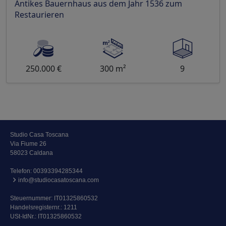
Antikes Bauernhaus aus dem Jahr 1536 zum
Restaurieren
250.000 €
300 m²
9
Studio Casa Toscana
Via Fiume 26
58023 Caldana
Telefon:
00393394285344
info@studiocasatoscana.com
Steuernummer: IT01325860532
Handelsregisternr.: 1211
USt-IdNr.: IT01325860532