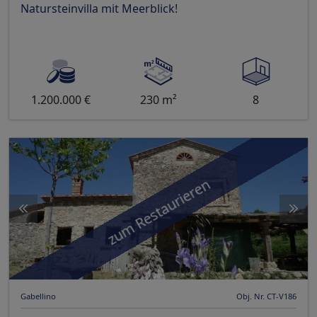
Natursteinvilla mit Meerblick!
1.200.000 €
230 m²
8
zum Restaurieren
Gabellino
Obj. Nr. CT-V186