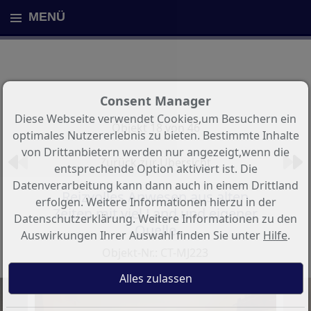
MENÜ
Consent Manager
Diese Webseite verwendet Cookies,um Besuchern ein
Objekt 18 von 46
optimales Nutzererlebnis zu bieten. Bestimmte Inhalte
von Drittanbietern werden nur angezeigt,wenn die
Zurück zur Übersicht
entsprechende Option aktiviert ist. Die
Datenverarbeitung kann dann auch in einem Drittland
Reizvolles Anwesen aus alten
erfolgen. Weitere Informationen hierzu in der
Zeiten mit viel Land und eigener
Datenschutzerklärung. Weitere Informationen zu den
Quelle
Auswirkungen Ihrer Auswahl finden Sie unter
Hilfe
.
Objekt-Nr.: CT-MJ223