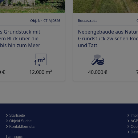
Obj. Nr. CT-MJ0326
Roccastrada
s Grundstück mit
Nebengebäude aus Naturs
m Blick über die
Grundstück zwischen Roc
is hin zum Meer
und Tatti
0 €
12.000 m²
40.000 €
Startseite
Imp
Objekt Suche
AG
Kontaktformular
Coo
Dat
Language: