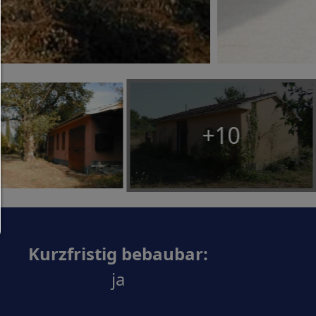
haben.
Nur notwendiges zulassen:
Es werden nur die technisch notwendigen Cook
zugelassen und keine Drittanbieter-Inhalte.
Sie können Ihre Cookie-Einstellung jederzeit hier ä
+10
Cookie-Details
|
Datenschutz
|
Impressum
zurück
Kurzfristig bebaubar:
ja