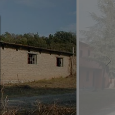
Consent Manager
HILFE
Um fortfahren zu können,müssen Sie eine Cook
Auswahl treffen. Nachfolgend erhalten Sie ein
Erläuterung der verschiedenen Optionen und ih
Bedeutung.
Alles zulassen:
Jedes Cookie wie z.B. Tracking- und Analytische-Co
sowie Drittanbieter-Inhalte.
Auswahl erlauben:
Es werden nur Drittanbieter-Inhalte oder die Coo
Arten zugelassen die Sie in den Checkboxen ange