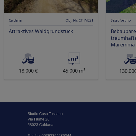
Caldana
Obj. Nr. CT-JM221
Sassofortino
Attraktives Waldgrundstück
Bebaubare
traumhafte
Maremma b
18.000 €
45.000 m²
130.00
Studio Casa Toscana
Via Fiume 26
58023 Caldana
Telefon:
00393394285344