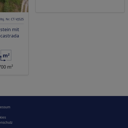
Obj. Nr. CT-VJ525
tein mit
castrada
700 m²
ressum
B
kies
enschutz