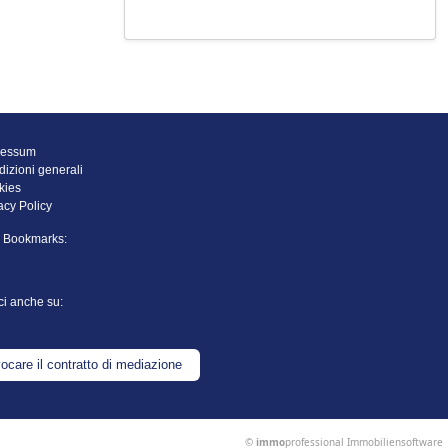
ressum
izioni generali
kies
acy Policy
l Bookmarks:
ci anche su:
ocare il contratto di mediazione
©
immo
professional
Immobiliensoftware