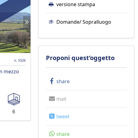
versione stampa
Domande/ Sopralluogo
Proponi quest’oggetto
n. S526
in mezzo
share
mail
6
tweet
share