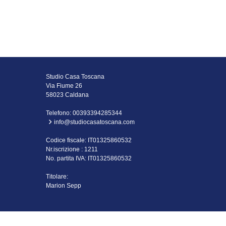
Studio Casa Toscana
Via Fiume 26
58023 Caldana
Telefono:
00393394285344
info@studiocasatoscana.com
Codice fiscale: IT01325860532
Nr.iscrizione : 1211
No. partita IVA: IT01325860532
Titolare:
Marion Sepp