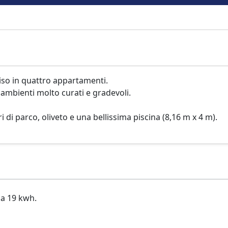
viso in quattro appartamenti.
e ambienti molto curati e gradevoli.
i di parco, oliveto e una bellissima piscina (8,16 m x 4 m).
da 19 kwh.