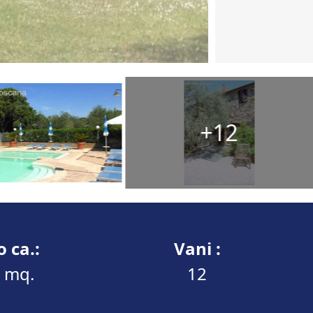
+12
 ca.:
Vani :
 mq.
12