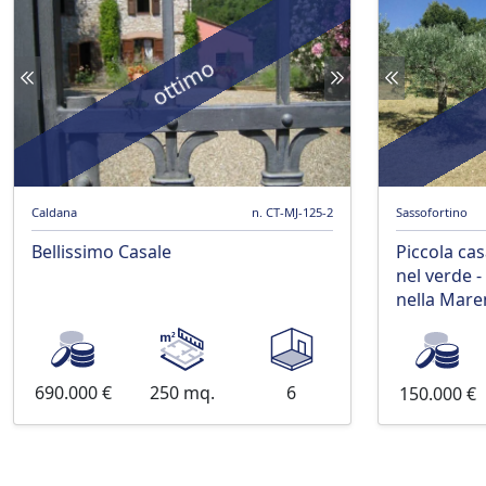
ottimo
Caldana
n. CT-MJ-125-2
Sassofortino
Bellissimo Casale
Piccola ca
nel verde -
nella Mar
690.000 €
250 mq.
6
150.000 €