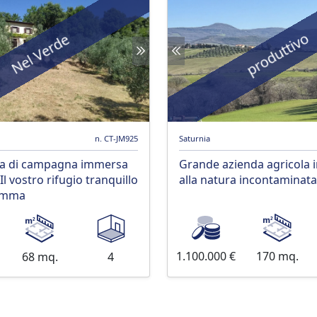
produttivo
Nel Verde
n. CT-JM925
Saturnia
sa di campagna immersa
Grande azienda agricola 
 Il vostro rifugio tranquillo
alla natura incontaminata
emma
1.100.000 €
170 mq.
68 mq.
4