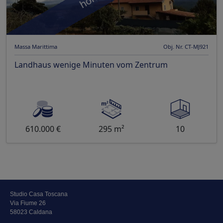
Massa Marittima
Obj. Nr. CT-MJ921
Landhaus wenige Minuten vom Zentrum
610.000 €
295 m²
10
Studio Casa Toscana
Via Fiume 26
58023 Caldana