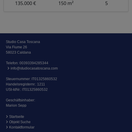
135.000 €
150 m²
5
Studio Casa Toscana
Via Fiume 26
58023 Caldana
Telefon:
00393394285344
info@studiocasatoscana.com
Steuernummer: IT01325860532
Handelsregisternr.: 1211
USt-IdNr.: IT01325860532
Geschäftsinhaber:
Marion Sepp
Startseite
Objekt Suche
Kontaktformular