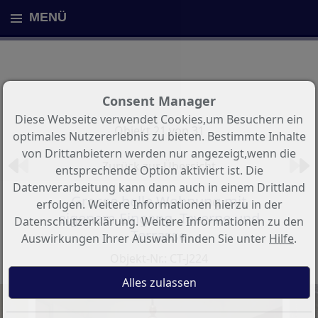
MENÜ
Consent Manager
Diese Webseite verwendet Cookies,um Besuchern ein
Objekt 21 von 31
optimales Nutzererlebnis zu bieten. Bestimmte Inhalte
von Drittanbietern werden nur angezeigt,wenn die
Zurück zur Übersicht
entsprechende Option aktiviert ist. Die
Datenverarbeitung kann dann auch in einem Drittland
Grosse helle Wohnung mit
erfolgen. Weitere Informationen hierzu in der
eigenem Eingang, Taverne und
Datenschutzerklärung. Weitere Informationen zu den
Terrasse
Auswirkungen Ihrer Auswahl finden Sie unter
Hilfe
.
Objekt-Nr.: CT-J224