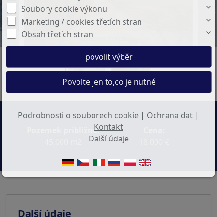
Soubory cookie výkonu
Marketing / cookies třetích stran
Obsah třetích stran
20260226 122735.jpg
Podrobnosti o souborech cookie
|
Ochrana dat
|
Kontakt
Pozemek približne:
Cena:
Další údaje
45.000 m2
18.000 €
Další údaje