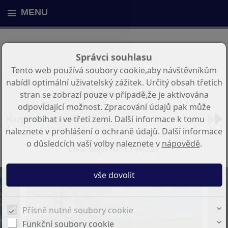
MENU
Správci souhlasu
Tento web používá soubory cookie,aby návštěvníkům
nabídl optimální uživatelský zážitek. Určitý obsah třetích
Nemovitost 1 od 6
stran se zobrazí pouze v případě,že je aktivována
odpovídající možnost. Zpracování údajů pak může
Nazpet k prehledu
probíhat i ve třetí zemi. Další informace k tomu
naleznete v prohlášení o ochraně údajů. Další informace
o důsledcích vaší volby naleznete v
nápovědě
.
Číslo objektu.: CT-JM221
Přísně nutné soubory cookie
Funkční soubory cookie