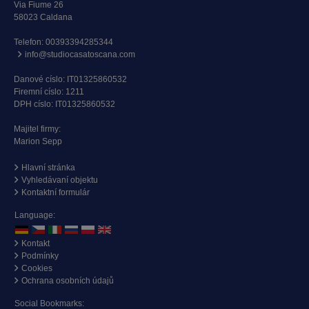
Via Fiume 26
58023 Caldana
Telefon:
00393394285344
info@studiocasatoscana.com
Danové císlo: IT01325860532
Firemní císlo: 1211
DPH císlo: IT01325860532
Majitel firmy:
Marion Sepp
Hlavní stránka
Vyhledávaní objektu
Kontaktní formulár
Language:
Kontakt
Podmínky
Cookies
Ochrana osobních údajů
Social Bookmarks: