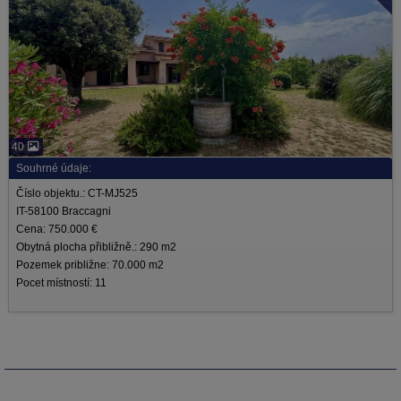
40
Souhrné údaje:
Číslo objektu.: CT-MJ525
IT-58100 Braccagni
Cena: 750.000 €
Obytná plocha přibližně.: 290 m2
Pozemek približne: 70.000 m2
Pocet místností: 11