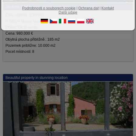
Souhrné údaje:
Podrobnosti o souborech cookie
|
Ochrana dat
|
Kontakt
Další údaje
Číslo objektu.: CT-V901
IT-58024 Massa Marittima
Oblast: Okraj mesta
Cena: 980.000 €
Obytná plocha přibližně.: 185 m2
Pozemek približne: 10.000 m2
Pocet místností: 8
Beautiful property in stunning location