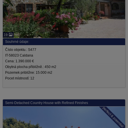
19
Souhrné údaje:
Číslo objektu.: S477
IT-58023 Caldana
Cena: 1.390.000 €
Obytná plocha přibližně.: 450 m2
Pozemek približne: 15.000 m2
Pocet místností: 12
Semi-Detached Country House with Refined Finishes
perfect & potential