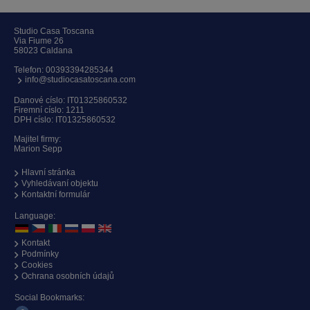
Studio Casa Toscana
Via Fiume 26
58023 Caldana
Telefon:
00393394285344
info@studiocasatoscana.com
Danové císlo: IT01325860532
Firemní císlo: 1211
DPH císlo: IT01325860532
Majitel firmy:
Marion Sepp
Hlavní stránka
Vyhledávaní objektu
Kontaktní formulár
Language:
Kontakt
Podmínky
Cookies
Ochrana osobních údajů
Social Bookmarks: