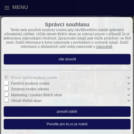
MENU
Správci souhlasu
Tento web používá soubory cookie,aby návštěvníkům nabídl optimální
uživatelský zážitek. Určitý obsah třetích stran se zobrazí pouze v případě,že je
aktivována odpovídající možnost. Zpracování údajů pak může probíhat i ve třetí
zemi. Další informace k tomu naleznete v prohlášení o ochraně údajů. Další
informace o důsledcích vaší volby naleznete v
nápovědě
.
Country house with pool in prime location – Massa Marittima
Excellent
Přísně nutné soubory cookie
Funkční soubory cookie
Soubory cookie výkonu
Marketing / cookies třetích stran
Obsah třetích stran
30