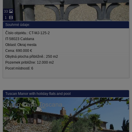
33
1
Souhrné údaje:
Číslo objektu.: CT-MJ-125-2
IT-58023 Caldana
Oblast: Okraj mesta
Cena: 690.000 €
Obytná plocha přibližně.: 250 m2
Pozemek približne: 12.000 m2
Pocet místností: 6
Tuscan Manor with holiday flats and pool