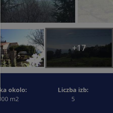
Zezwalaj tylko na to,co konieczne:
Dozwolone są tylko pliki cookie niezbędne ze wzg
technicznych i żadne treści osób trzecich.
Tutaj możesz zmienić ustawienia plików cookie
dowolnym momencie:
Szczegóły dotyczące plików cookie
|
Ochrona dan
+17
Stopka redakcyjna
z powrotem
ka okolo:
Liczba izb:
000 m2
5