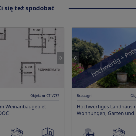
i się też spodobać
hochwertig + Pote
Objekt nr CT-V737
Braccagni
Obj
im Weinanbaugebiet
Hochwertiges Landhaus m
 DOC
Wohnungen, Garten und 