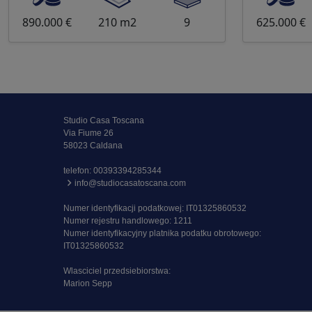
890.000 €
210 m2
9
625.000 €
Studio Casa Toscana
Via Fiume 26
58023 Caldana
telefon:
00393394285344
info@studiocasatoscana.com
Numer identyfikacji podatkowej: IT01325860532
Numer rejestru handlowego: 1211
Numer identyfikacyjny platnika podatku obrotowego:
IT01325860532
Wlasciciel przedsiebiorstwa:
Marion Sepp