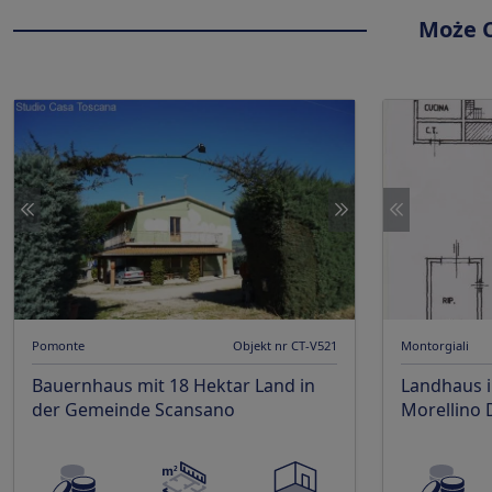
Może C
Pomonte
Objekt nr CT-V521
Montorgiali
Bauernhaus mit 18 Hektar Land in
Landhaus 
der Gemeinde Scansano
Morellino