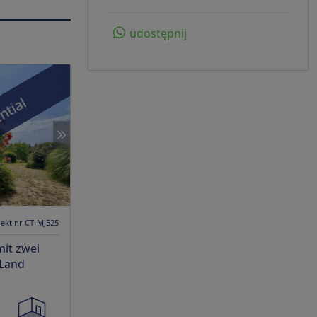
udostępnij
ntial
ekt nr CT-MJ525
it zwei
Land