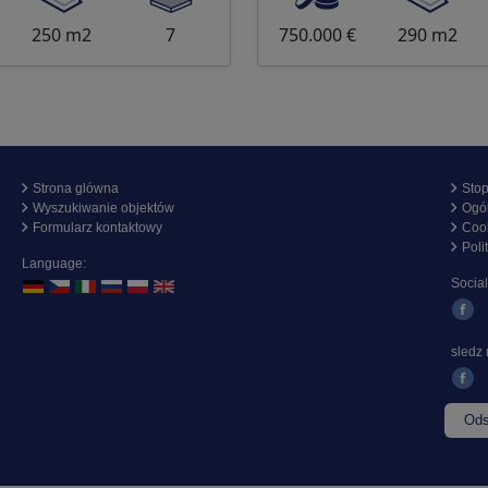
250 m2
7
750.000 €
290 m2
Strona glówna
Stop
Wyszukiwanie objektów
Ogól
Formularz kontaktowy
Cook
Poli
Language:
Socia
sledz 
Ods