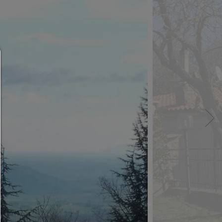
Menedżerowie zgody
POMOC
Aby kontynuować,musisz wybrać plik cookie. Pon
znajdziesz wyjaśnienie różnych opcji i ich znacze
pozwolić na wszystko:
Wszelkie pliki cookie,takie jak śledzące i analityczne
cookie oraz treści osób trzecich.
pozwolić na wybór:
Dozwolone są tylko treści osób trzecich lub typy p
cookie,które zaznaczyłeś w polach wyboru.