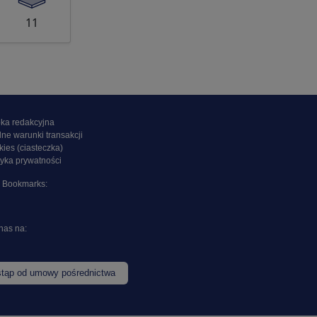
11
ka redakcyjna
ne warunki transakcji
ies (ciasteczka)
tyka prywatności
l Bookmarks:
nas na:
tąp od umowy pośrednictwa